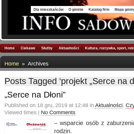
Fri, 7 Aug 2026
Dla mieszkańców
O gminie
Katalog firm
Mapa gmin
Home
Ciekawe
Służby
Aktualności
Kultura, rozrywka, sport, re
Home
» Archives
Posts Tagged ‘projekt „Serce na dł
„Serce na Dłoni”
Published on 18 gru, 2019 at 12:48 in
Aktualności
,
Czy
Viewed times |
No Comments
– wsparcie osób z zaburzenia
rodzin.