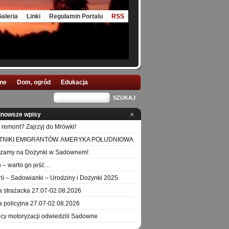
aleria
Linki
Regulamin Portalu
RSS
nne
Dom, ogród
Edukacja
jnowsze wpisy
 remont? Zajrzyj do Mrówki!
TNIKI EMIGRANTÓW. AMERYKA POŁUDNIOWA
szamy na Dożynki w Sadownem!
 – warto go jeść…
orii – Sadowianki – Urodziny i Dożynki 2025
a strażacka 27.07-02.08.2026
a policyjna 27.07-02.08.2026
icy motoryzacji odwiedzili Sadowne