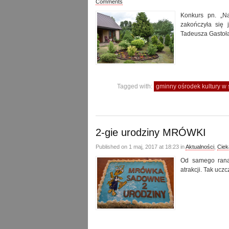
Comments
Konkurs pn. „Na
zakończyła się j
Tadeusza Gastoła
Tagged with:
gminny ośrodek kultury 
2-gie urodziny MRÓWKI
Published on 1 maj, 2017 at 18:23 in
Aktualności
,
Cie
Od samego rana
atrakcji. Tak uczc