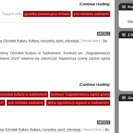
(
Continue reading
)
Po
Tagged with:
gazetka promocyjna mrówki
psb mrówka sadowne
God
Z f
y Ośrodek Kultury
,
Kultura, rozrywka, sport, rekreacja
| Viewed times |
No
minny Ośrodek Kultury w Sadownem, Konkurs pn. „Najpiękniejszy
owne 2024” właśnie się zakończył. Najwyższą ocenę zdobył ogród
(
Continue reading
)
ośrodek kultury w sadownem
konkurs "najpiękniejszy ogród gminy
Je
4"
psb mrówka sadowne
sklep ogrodniczy agawa w sadownem
ny Ośrodek Kultury
,
Kultura, rozrywka, sport, rekreacja
| Viewed times |
No