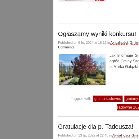
Ogłaszamy wyniki konkursu!
Published on 9 lip, 2024 at 18:12 in
Aktualności
,
Gminn
Comments
Jak Informuje G
ogród Gminy Sad
p. Marka Gałązki.
Tagged with:
gmina sadowne
gminny 
sadowne 202
Gratulacje dla p. Tadeusza!
Published on 13 lip, 2022 at 22:43 in
Aktualności
,
Gmin