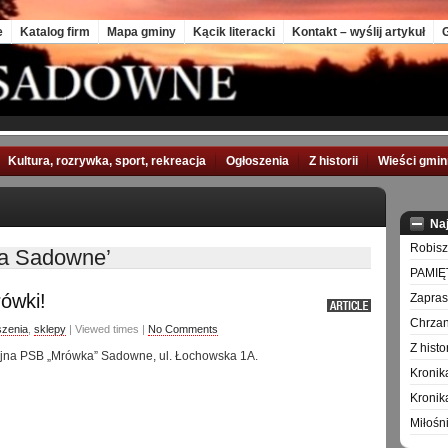
e
Katalog firm
Mapa gminy
Kącik literacki
Kontakt – wyślij artykuł
G
Kultura, rozrywka, sport, rekreacja
Ogłoszenia
Z historii
Wieści gmi
Na
Robisz
a Sadowne’
PAMIĘ
ówki!
Zapra
Chrzan
szenia
,
sklepy
| Viewed times |
No Comments
Z hist
jna PSB „Mrówka” Sadowne, ul. Łochowska 1A.
Kronik
Kronik
Miłośn