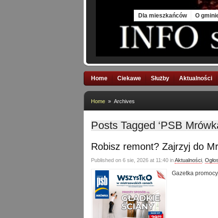
Sat, 8 Aug 2026
Dla mieszkańców
O gmini
Home
Ciekawe
Służby
Aktualności
Home
» Archives
Posts Tagged ‘PSB Mrówk
Robisz remont? Zajrzyj do Mr
Published on 6 sie, 2026 at 11:40 in
Aktualności
,
Ogło
Gazetka promocy