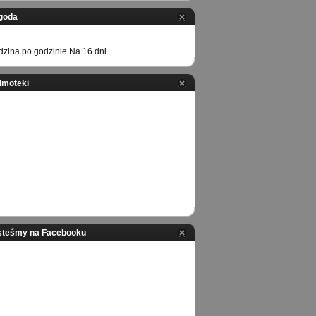
goda
zina po godzinie
Na 16 dni
ilmoteki
steśmy na Facebooku