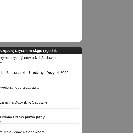
częściej czytane w ciągu tygodnia
icy motoryzacji odwiedzili Sadowne
ws
orii – Sadowianki – Urodziny i Dożynki 2025
s
 woda i… dobra zabawa
s
szamy na Dożynki w Sadownem!
s
e osoby straciły prawo jazdy
s
tro Moto Show w Sadownem