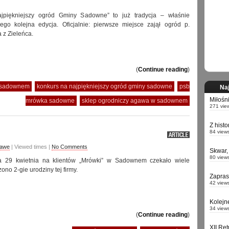
jpiękniejszy ogród Gminy Sadowne” to już tradycja – właśnie
ego kolejna edycja. Oficjalnie: pierwsze miejsce zajął ogród p.
 z Zieleńca.
(
Continue reading
)
w sadownem
konkurs na najpiękniejszy ogród gminy sadowne
psb
Naj
Miłośn
mrówka sadowne
sklep ogrodniczy agawa w sadownem
271 vie
Z hist
84 view
kawe
| Viewed times |
No Comments
Skwar,
80 view
 29 kwietnia na klientów „Mrówki” w Sadownem czekało wiele
zono 2-gie urodziny tej firmy.
Zapra
42 view
Kolejn
34 view
(
Continue reading
)
XII Re