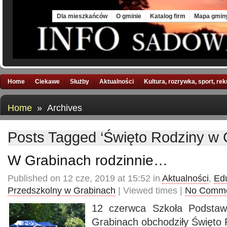
Mon, 10 Aug 2026
Dla mieszkańców
O gminie
Katalog firm
Mapa gmin
Home
Ciekawe
Służby
Aktualności
Kultura, rozrywka, sport, re
Home
» Archives
Posts Tagged ‘Święto Rodziny w 
W Grabinach rodzinnie…
Published on 12 cze, 2019 at 15:52 in
Aktualności
,
Ed
Przedszkolny w Grabinach
| Viewed times |
No Comm
12 czerwca Szkoła Podstaw
Grabinach obchodziły Święto 