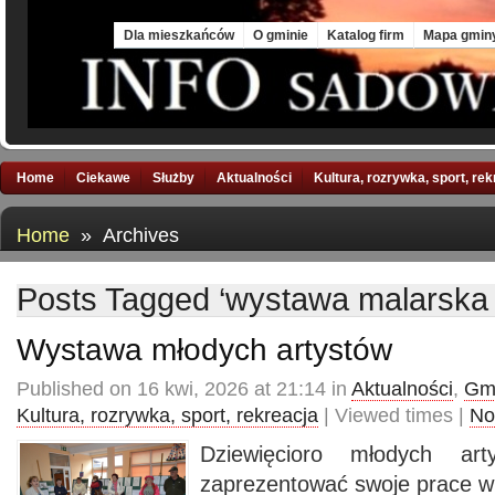
Mon, 10 Aug 2026
Dla mieszkańców
O gminie
Katalog firm
Mapa gmin
Home
Ciekawe
Służby
Aktualności
Kultura, rozrywka, sport, re
Home
» Archives
Posts Tagged ‘wystawa malarsk
Wystawa młodych artystów
Published on 16 kwi, 2026 at 21:14 in
Aktualności
,
Gmi
Kultura, rozrywka, sport, rekreacja
| Viewed times |
No
Dziewięcioro młodych art
zaprezentować swoje prace