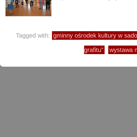
Tagged with:
gminny ośrodek kultury w sa
grafitu"
wystawa 