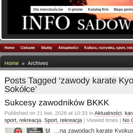
Fri, 7 Aug 2026
Dla mieszkańców
O gminie
Katalog firm
Mapa gmin
Home
Ciekawe
Służby
Aktualności
Kultura, rozrywka, sport, re
Home
» Archives
Posts Tagged ‘zawody karate Ky
Sokółce’
Sukcesy zawodników BKKK
Published on 21 kwi, 2026 at 10:33 in
Aktualności
,
kar
sport, rekreacja
,
Sport, rekreacja
| Viewed times |
No 
…na zawodach karate Kyokus