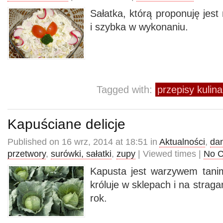
Sałatka, którą proponuję jest
i szybka w wykonaniu.
Tagged with:
przepisy kulin
Kapuściane delicje
Published on 16 wrz, 2014 at 18:51 in
Aktualności
,
da
przetwory
,
surówki, sałatki
,
zupy
| Viewed times |
No 
Kapusta jest warzywem tani
króluje w sklepach i na strag
rok.