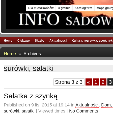
Sat, 8 Aug 2026
Dla mieszkańców
O gminie
Katalog firm
Mapa gmin
Home
Ciekawe
Służby
Aktualności
Kultura, rozrywka, sport, re
Home
» Archives
surówki, sałatki
Strona 3 z 3
«
1
2
3
Sałatka z szynką
Published on 9 lis, 2015 at 19:14 in
Aktualności
,
Dom, 
surówki, sałatki
| Viewed times |
No Comments