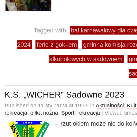
Tagged with:
bal karnawałowy dla dz
2024
ferie z gok-iem
gminna komisja ro
alkoholowych w sadownem
gm
sa
K.S. „WICHER” Sadowne 2023
Published on 11 sty, 2024 at 19:55 in
Aktualności
,
Kult
rekreacja
,
piłka nożna
,
Sport, rekreacja
| Viewed times
– rzut okiem może nie do ko