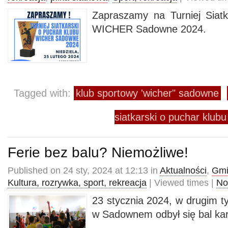
Zapraszamy na Turniej Siat
WICHER Sadowne 2024.
Tagged with:
klub sportowy 'wicher" sadowne
siatkarski o puchar klub
Ferie bez balu? Niemożliwe!
Published on 24 sty, 2024 at 12:13 in
Aktualności
,
Gmi
Kultura, rozrywka, sport, rekreacja
| Viewed times |
No
23 stycznia 2024, w drugim ty
w Sadownem odbył się bal kar