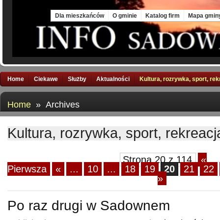
Fri, 7 Aug 2026
Dla mieszkańców
O gminie
Katalog firm
Mapa gmin
Home
Ciekawe
Służby
Aktualności
Kultura, rozrywka, sport, re
Home
» Archives
Kultura, rozrywka, sport, rekreacj
Strona 20 z 114
«
Pierwsza
«
...
10
...
18
19
20
21
22
»
Po raz drugi w Sadownem