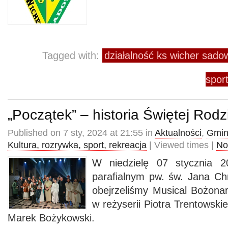
Tagged with:
działalność ks wicher sad
spor
„Początek” – historia Świętej Rodz
Published on 7 sty, 2024 at 21:55 in
Aktualności
,
Gmin
Kultura, rozrywka, sport, rekreacja
| Viewed times |
No
W niedzielę 07 stycznia 2
parafialnym pw. św. Jana C
obejrzeliśmy Musical Bożona
w reżyserii Piotra Trentowski
Marek Bożykowski.