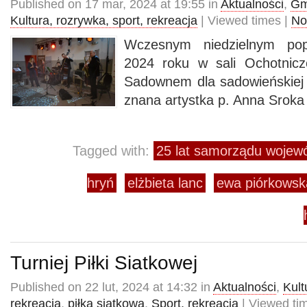
Published on 17 mar, 2024 at 19:55 in
Aktualności
,
Gm
Kultura, rozrywka, sport, rekreacja
| Viewed times |
No
Wczesnym niedzielnym po
2024 roku w sali Ochotnicz
Sadownem dla sadowieńskiej p
znana artystka p. Anna Sroka
Tagged with:
25 lat samorządu wojew
hryń
elżbieta lanc
ewa piórkowsk
Turniej Piłki Siatkowej
Published on 22 lut, 2024 at 14:32 in
Aktualności
,
Kult
rekreacja
,
piłka siatkowa
,
Sport, rekreacja
| Viewed ti