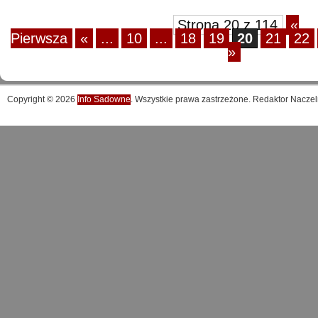
Strona 20 z 114
«
Pierwsza
«
...
10
...
18
19
20
21
22
»
Copyright © 2026
Info Sadowne
. Wszystkie prawa zastrzeżone. Redaktor Naczel