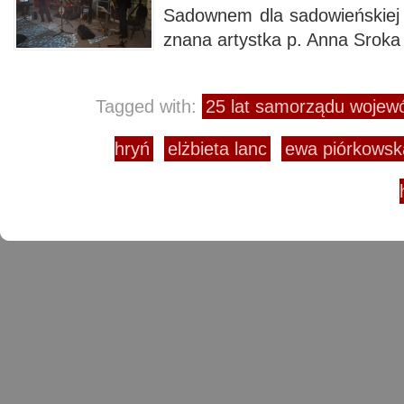
Sadownem dla sadowieńskiej p
znana artystka p. Anna Sroka
Tagged with:
25 lat samorządu wojew
hryń
elżbieta lanc
ewa piórkowsk