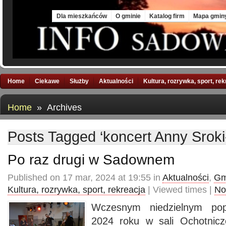
Mon, 10 Aug 2026
Dla mieszkańców
O gminie
Katalog firm
Mapa gmin
Home
Ciekawe
Służby
Aktualności
Kultura, rozrywka, sport, re
Home
» Archives
Posts Tagged ‘koncert Anny Sroki
Po raz drugi w Sadownem
Published on 17 mar, 2024 at 19:55 in
Aktualności
,
Gm
Kultura, rozrywka, sport, rekreacja
| Viewed times |
No
Wczesnym niedzielnym po
2024 roku w sali Ochotnicz