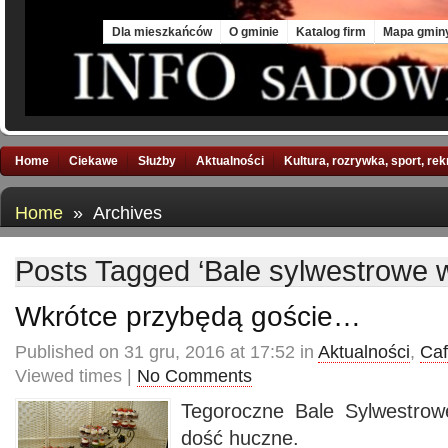
Thu, 6 Aug 2026
Dla mieszkańców
O gminie
Katalog firm
Mapa gmin
Home
Ciekawe
Służby
Aktualności
Kultura, rozrywka, sport, re
Home
» Archives
Posts Tagged ‘Bale sylwestrowe
Wkrótce przybędą goście…
Published on 31 gru, 2016 at 17:52 in
Aktualności
,
Caf
Viewed times |
No Comments
Tegoroczne Bale Sylwestr
dość huczne.