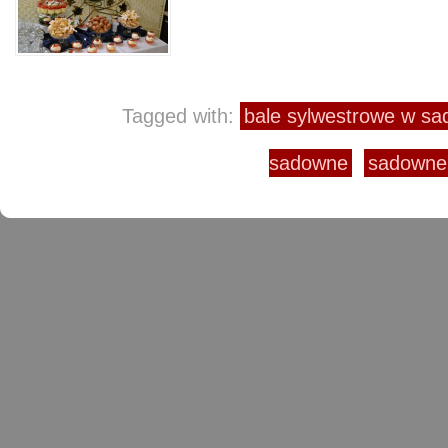
Tagged with:
bale sylwestrowe w s
sadowne
sadowne