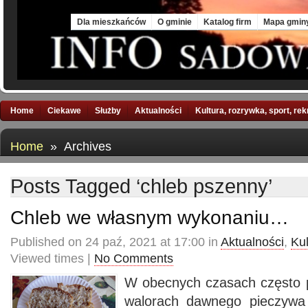
Fri, 7 Aug 2026
Dla mieszkańców
O gminie
Katalog firm
Mapa gmin
Home
Ciekawe
Służby
Aktualności
Kultura, rozrywka, sport, re
Home
» Archives
Posts Tagged ‘chleb pszenny’
Chleb we własnym wykonaniu…
Published on 24 paź, 2021 at 17:00 in
Aktualności
,
Kul
Viewed times |
No Comments
W obecnych czasach często 
walorach dawnego pieczywa