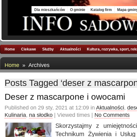
Fri, 7 Aug 2026
Dla mieszkańców
O gminie
Katalog firm
Mapa gmin
Home
Ciekawe
Służby
Aktualności
Kultura, rozrywka, sport, re
Home
» Archives
Posts Tagged ‘deser z mascarpon
Deser z mascarpone i owocami
Published on 29 sty, 2021 at 12:09 in
Aktualności
,
des
Kulinaria
,
na słodko
| Viewed times |
No Comments
Skorzystajmy z umiejętnośc
Technikum Żywienia i Usłu