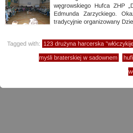
węgrowskiego Hufca ZHP „D
Edmunda Zarzyckiego. Oka
tradycyjnie organizowany Dzień
Tagged with:
123 drużyna harcerska "włóczyki
myśli braterskiej w sadownem
huf
w