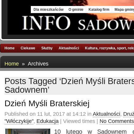
Sat, 8 Aug 2026
Dla mieszkańców
O gminie
Katalog firm
Mapa gmin
Home
Ciekawe
Służby
Aktualności
Kultura, rozrywka, sport, re
Home
» Archives
Posts Tagged ‘Dzień Myśli Braters
Sadownem’
Dzień Myśli Braterskiej
Published on 11 lut, 2017 at 14:12 in
Aktualności
,
Dru
"Włóczykije"
,
Edukacja
| Viewed times |
No Comments
10 lutego w Sadownem od