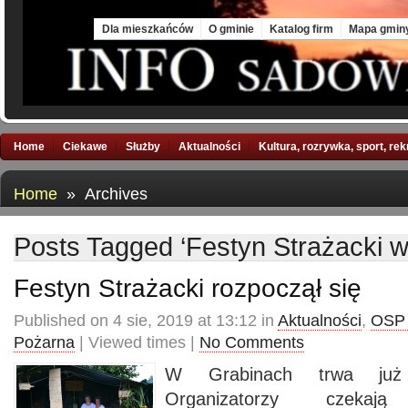
Fri, 7 Aug 2026
Dla mieszkańców
O gminie
Katalog firm
Mapa gmin
Home
Ciekawe
Służby
Aktualności
Kultura, rozrywka, sport, re
Home
» Archives
Posts Tagged ‘Festyn Strażacki 
Festyn Strażacki rozpoczął się
Published on 4 sie, 2019 at 13:12 in
Aktualności
,
OSP 
Pożarna
| Viewed times |
No Comments
W Grabinach trwa już 
Organizatorzy czekaj