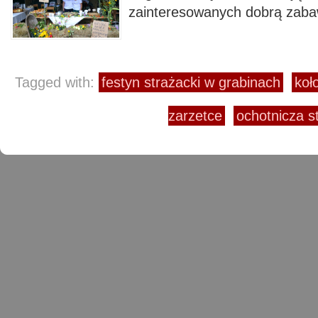
zainteresowanych dobrą zaba
Tagged with:
festyn strażacki w grabinach
koł
zarzetce
ochotnicza s