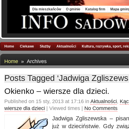
Sun, 9 Aug 2026
Dla mieszkańców
O gminie
Katalog firm
Mapa gmin
Home
Ciekawe
Służby
Aktualności
Kultura, rozrywka, sport, re
Home
» Archives
Posts Tagged ‘Jadwiga Zgliszews
Okienko – wiersze dla dzieci.
Published on 15 sty, 2013 at 17:16 in
Aktualności
,
Kąci
wiersze dla dzieci
| Viewed times |
No Comments
Jadwiga Zgliszewska – pisan
już w dzieciństwie. Gdy zwi