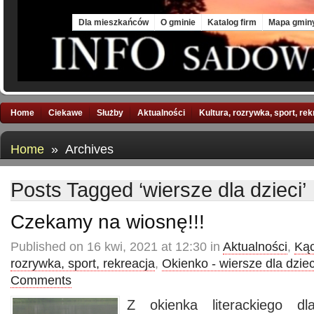
Sat, 8 Aug 2026
Dla mieszkańców
O gminie
Katalog firm
Mapa gmin
Home
Ciekawe
Służby
Aktualności
Kultura, rozrywka, sport, re
Home
» Archives
Posts Tagged ‘wiersze dla dzieci’
Czekamy na wiosnę!!!
Published on 16 kwi, 2021 at 12:30 in
Aktualności
,
Kąc
rozrywka, sport, rekreacja
,
Okienko - wiersze dla dziec
Comments
Z okienka literackiego d