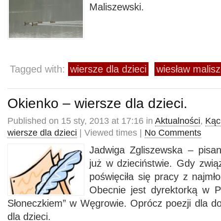
Maliszewski.
Tagged with:
wiersze dla dzieci
wiesław malis
Okienko – wiersze dla dzieci.
Published on 15 sty, 2013 at 17:16 in
Aktualności
,
Kąci
wiersze dla dzieci
| Viewed times |
No Comments
Jadwiga Zgliszewska – pisan
już w dzieciństwie. Gdy zwi
poświęciła się pracy z najmło
Obecnie jest dyrektorką w 
Słoneczkiem” w Węgrowie. Oprócz poezji dla do
dla dzieci.