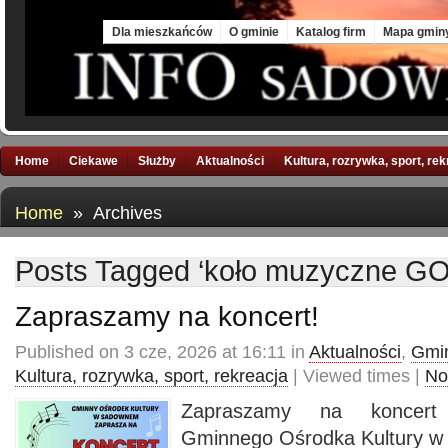
Sat, 8 Aug 2026
Dla mieszkańców
O gminie
Katalog firm
Mapa gmin
Home
Ciekawe
Służby
Aktualności
Kultura, rozrywka, sport, re
Home
» Archives
Posts Tagged ‘koło muzyczne G
Zapraszamy na koncert!
Published on 3 cze, 2026 at 16:11 in
Aktualności
,
Gmin
Kultura, rozrywka, sport, rekreacja
| Viewed times |
No
Zapraszamy na koncert
Gminnego Ośrodka Kultury 