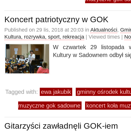
Koncert patriotyczny w GOK
Published on 29 lis, 2018 at 20:03 in
Aktualności
,
Gmin
Kultura, rozrywka, sport, rekreacja
| Viewed times |
No
W czwartek 29 listopada
Kultury w Sadownem odbył się
Tagged with:
ewa jakubik
gminny ośrodek kul
muzyczne gok sadowne
koncert koła m
Gitarzyści zawładnęli GOK-iem