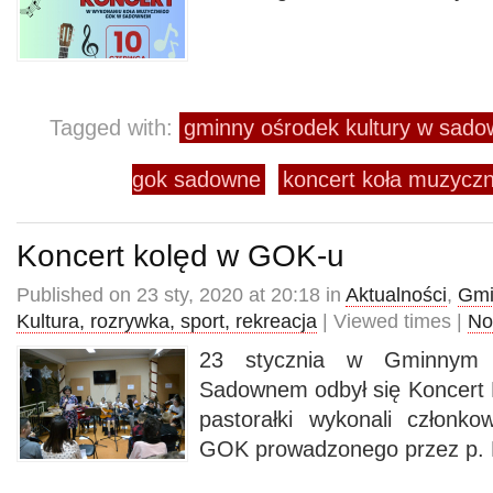
Tagged with:
gminny ośrodek kultury w sad
gok sadowne
koncert koła muzyc
Koncert kolęd w GOK-u
Published on 23 sty, 2020 at 20:18 in
Aktualności
,
Gmi
Kultura, rozrywka, sport, rekreacja
| Viewed times |
No
23 stycznia w Gminnym 
Sadownem odbył się Koncert K
pastorałki wykonali członk
GOK prowadzonego przez p. 