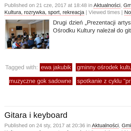
Published on 21 cze, 2017 at 18:48 in
Aktualności
,
Gm
Kultura, rozrywka, sport, rekreacja
| Viewed times |
No
Drugi dzień „Prezentacji art
Ośrodku Kultury należał do gi
Tagged with:
ewa jakubik
gminny ośrodek kul
muzyczne gok sadowne
spotkanie z cyklu "p
Gitara i keyboard
Published on 24 sty, 2017 at 20:36 in
Aktualności
,
Gmi