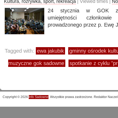
Kultura, rozrywka, sport, rekreacja
| Viewed times |
No
24 stycznia w GOK zap
umiejętności członkowi
prowadzonego przez p. Ewę J
Tagged with:
ewa jakubik
gminny ośrodek kul
muzyczne gok sadowne
spotkanie z cyklu "p
Copyright © 2026
Info Sadowne
. Wszystkie prawa zastrzeżone. Redaktor Naczel