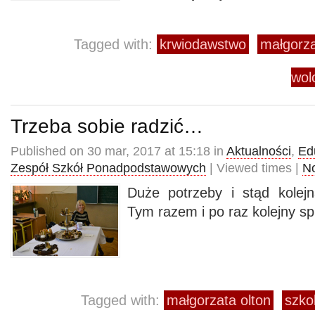
Tagged with:
krwiodawstwo
małgorza
wol
Trzeba sobie radzić…
Published on 30 mar, 2017 at 15:18 in
Aktualności
,
Ed
Zespół Szkół Ponadpodstawowych
| Viewed times |
N
Duże potrzeby i stąd kolejn
Tym razem i po raz kolejny sp
Tagged with:
małgorzata olton
szko