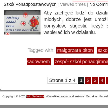
Szkół Ponadpodstawowych
| Viewed times |
No Comm
Aby zachęcić ludzi do działa
młodych, dobrze jest umożli
pomysłów, sugestii, liczyć
wspierać ich w działaniu.
Tagged with:
małgorzata olton
szko
sadownem
zespół szkół ponadgimn
Strona 1 z 4
1
2
3
4
Copyright © 2026
Info Sadowne
. Wszystkie prawa zastrzeżone. Redaktor Naczel