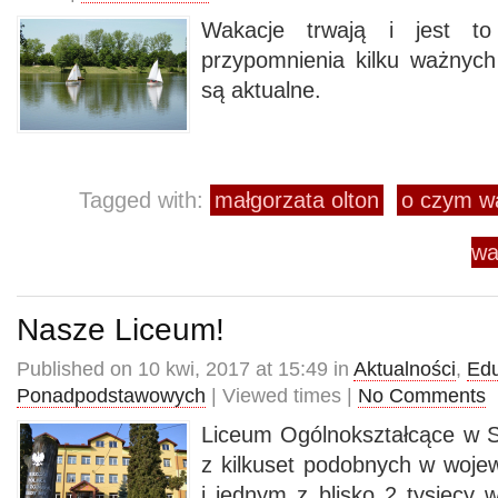
Wakacje trwają i jest to
przypomnienia kilku ważnyc
są aktualne.
Tagged with:
małgorzata olton
o czym w
wa
Nasze Liceum!
Published on 10 kwi, 2017 at 15:49 in
Aktualności
,
Edu
Ponadpodstawowych
| Viewed times |
No Comments
Liceum Ogólnokształcące w 
z kilkuset podobnych w woj
i jednym z blisko 2 tysięcy 