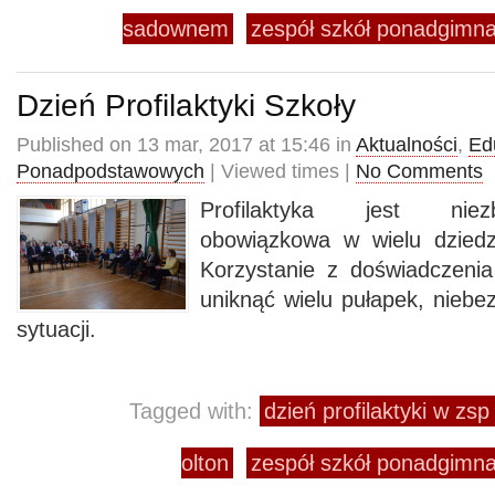
sadownem
zespół szkół ponadgimn
Dzień Profilaktyki Szkoły
Published on 13 mar, 2017 at 15:46 in
Aktualności
,
Ed
Ponadpodstawowych
| Viewed times |
No Comments
Profilaktyka jest niez
obowiązkowa w wielu dziedz
Korzystanie z doświadczeni
uniknąć wielu pułapek, niebe
sytuacji.
Tagged with:
dzień profilaktyki w zs
olton
zespół szkół ponadgimn