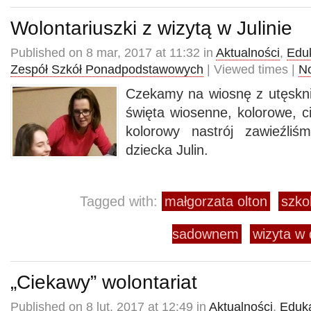
Wolontariuszki z wizytą w Julinie
Published on 8 mar, 2017 at 11:32 in
Aktualności
,
Edu
Zespół Szkół Ponadpodstawowych
| Viewed times |
N
Czekamy na wiosnę z utęskn
święta wiosenne, kolorowe, ci
kolorowy nastrój zawieźli
dziecka Julin.
Tagged with:
małgorzata olton
szko
sadownem
wizyta w 
„Ciekawy” wolontariat
Published on 8 lut, 2017 at 12:49 in
Aktualności
,
Eduk