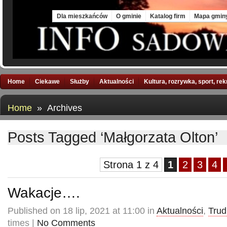
Fri, 7 Aug 2026
Dla mieszkańców
O gminie
Katalog firm
Mapa gmin
Home
Ciekawe
Służby
Aktualności
Kultura, rozrywka, sport, re
Home
» Archives
Posts Tagged ‘Małgorzata Olton’
Strona 1 z 4
1
2
3
4
Wakacje….
Published on 18 lip, 2021 at 11:00 in
Aktualności
,
Trud
times |
No Comments