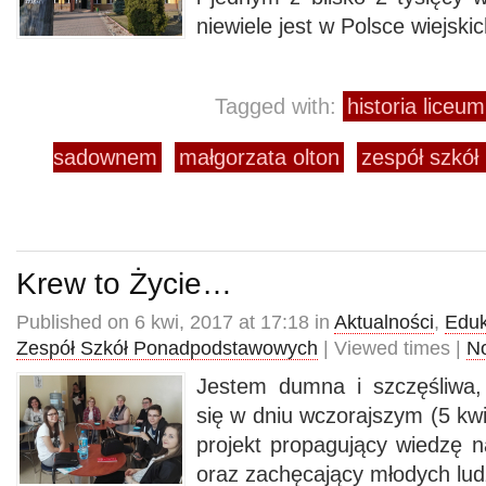
niewiele jest w Polsce wiejski
Tagged with:
historia liceu
sadownem
małgorzata olton
zespół szkół
Krew to Życie…
Published on 6 kwi, 2017 at 17:18 in
Aktualności
,
Eduk
Zespół Szkół Ponadpodstawowych
| Viewed times |
N
Jestem dumna i szczęśliwa
się w dniu wczorajszym (5 kw
projekt propagujący wiedzę 
oraz zachęcający młodych lud