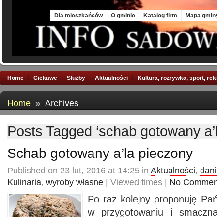
Thu, 6 Aug 2026
Dla mieszkańców
O gminie
Katalog firm
Mapa gmin
Home
Ciekawe
Służby
Aktualności
Kultura, rozrywka, sport, re
Home
» Archives
Posts Tagged ‘schab gotowany a’l
Schab gotowany a’la pieczony
Published on 23 lut, 2016 at 14:25 in
Aktualności
,
dan
Kulinaria
,
wyroby własne
| Viewed times |
No Commen
Po raz kolejny proponuję Pań
w przygotowaniu i smaczną