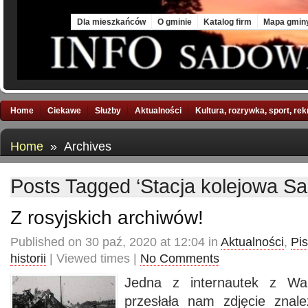
Sat, 8 Aug 2026
Dla mieszkańców
O gminie
Katalog firm
Mapa gmin
Home
Ciekawe
Służby
Aktualności
Kultura, rozrywka, sport, re
Home
» Archives
Posts Tagged ‘Stacja kolejowa S
Z rosyjskich archiwów!
Published on 30 paź, 2020 at 12:04 in
Aktualności
,
Pi
historii
| Viewed times |
No Comments
Jedna z internautek z War
przesłała nam zdjęcie znal