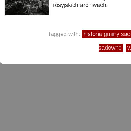
rosyjskich archiwach.
Tagged with:
historia gminy sa
sadowne
w