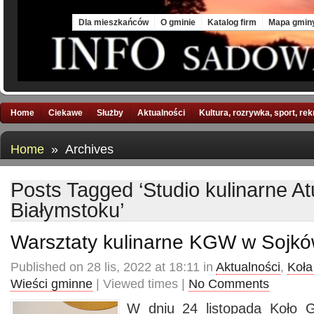
Sat, 8 Aug 2026
Dla mieszkańców
O gminie
Katalog firm
Mapa gmin
Home
Ciekawe
Służby
Aktualności
Kultura, rozrywka, sport, re
Home
» Archives
Posts Tagged ‘Studio kulinarne At
Białymstoku’
Warsztaty kulinarne KGW w Sojk
Published on 28 lis, 2022 at 18:11 in
Aktualności
,
Koła
Wieści gminne
| Viewed times |
No Comments
W dniu 24 listopada Koło 