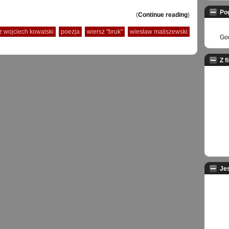
Po
(
Continue reading
)
z wojciech kowalski
poezja
wiersz "bruk"
wiesław maliszewski
God
Z f
Je