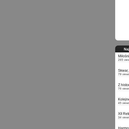
Naj
Miłośn
265 vie
Skwar,
79 view
Z hist
76 view
Kolejn
45 view
XII Re
34 view
Harmo