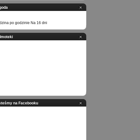
goda
zina po godzinie
Na 16 dni
ilmoteki
steśmy na Facebooku