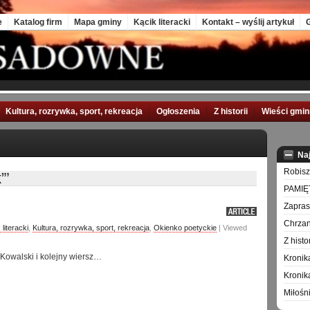
e
Katalog firm
Mapa gminy
Kącik literacki
Kontakt – wyślij artykuł
G
Kultura, rozrywka, sport, rekreacja
Ogłoszenia
Z historii
Wieści gmi
Na
Robisz
”’
PAMIĘ
Zapra
Chrzan
 literacki
,
Kultura, rozrywka, sport, rekreacja
,
Okienko poetyckie
| Viewed
Z hist
Kowalski i kolejny wiersz…
Kronik
Kronik
Miłośn