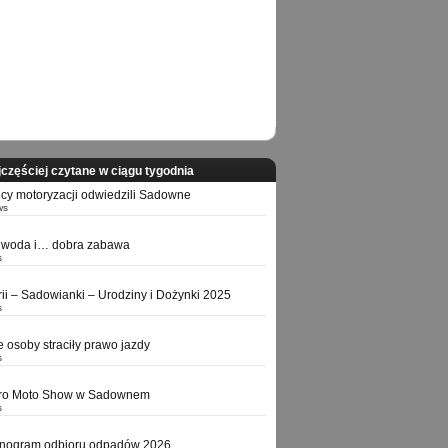
częściej czytane w ciągu tygodnia
icy motoryzacji odwiedzili Sadowne
ws
 woda i… dobra zabawa
s
orii – Sadowianki – Urodziny i Dożynki 2025
s
e osoby straciły prawo jazdy
s
tro Moto Show w Sadownem
s
nogram odbioru odpadów 2026