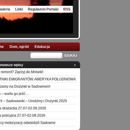
aleria
Linki
Regulamin Portalu
RSS
nne
Dom, ogród
Edukacja
jnowsze wpisy
 remont? Zajrzyj do Mrówki!
TNIKI EMIGRANTÓW. AMERYKA POŁUDNIOWA
szamy na Dożynki w Sadownem!
 – warto go jeść…
orii – Sadowianki – Urodziny i Dożynki 2025
a strażacka 27.07-02.08.2026
a policyjna 27.07-02.08.2026
icy motoryzacji odwiedzili Sadowne