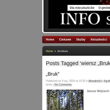
Fri, 7 Aug 2026
Dla mieszkańców
O gmini
Home
Ciekawe
Służby
Aktualności
Home
» Archives
Posts Tagged ‘wiersz „Bruk
„Bruk”
Published on 9 sty, 2026 at 15:35 in
Aktualności
,
Kącik
times |
No Comments
Janusz Wojciech 