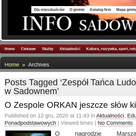
Mon, 10 Aug 2026
Dla mieszkańców
O gminie
Katalog firm
Mapa gmin
Home
Ciekawe
Służby
Aktualności
Kultura, rozrywka, sport, re
Home
» Archives
Posts Tagged ‘Zespół Tańca Lud
w Sadownem’
O Zespole ORKAN jeszcze słów ki
Published on 12 gru, 2020 at 11:43 in
Aktualności
,
Edu
Ponadpodstawowych
| Viewed times |
No Comments
O nagrodzie Marsza