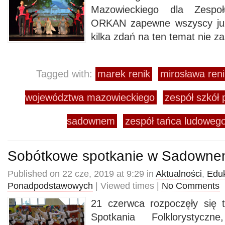
Mazowieckiego dla Zesp
ORKAN zapewne wszyscy już 
kilka zdań na ten temat nie za
Tagged with:
marek renik
mirosława reni
województwa mazowieckiego
zespół szkół
sadownem
zespół tańca ludoweg
Sobótkowe spotkanie w Sadown
Published on 22 cze, 2019 at 9:29 in
Aktualności
,
Edu
Ponadpodstawowych
| Viewed times |
No Comments
21 czerwca rozpoczęły się 
Spotkania Folklorystyczn