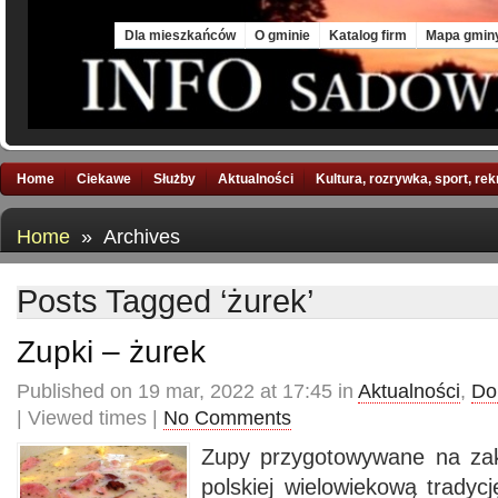
Sat, 8 Aug 2026
Dla mieszkańców
O gminie
Katalog firm
Mapa gmin
Home
Ciekawe
Służby
Aktualności
Kultura, rozrywka, sport, re
Home
» Archives
Posts Tagged ‘żurek’
Zupki – żurek
Published on 19 mar, 2022 at 17:45 in
Aktualności
,
Do
| Viewed times |
No Comments
Zupy przygotowywane na za
polskiej wielowiekową tradycj