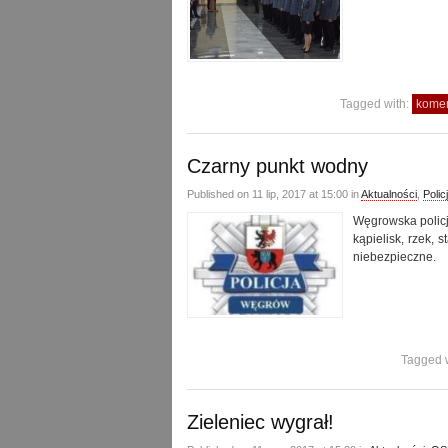
Tagged with:
komen
Czarny punkt wodny
Published on 11 lip, 2017 at 15:00 in
Aktualności
,
Polic
Węgrowska policj
kąpielisk, rzek,
niebezpieczne.
Tagged 
Zieleniec wygrał!