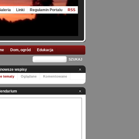
aleria
Linki
Regulamin Portalu
RSS
nne
Dom, ogród
Edukacja
jnowsze wspisy
ie tematy
Oglądane
Komentowane
lendarium