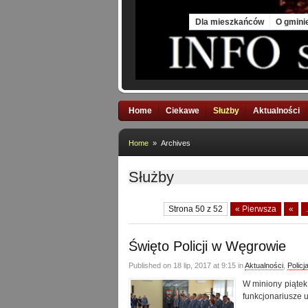
Fri, 7 Aug 2026
Dla mieszkańców
O gmini
Home
Ciekawe
Służby
Aktualności
Home
» Archives
Służby
Strona 50 z 52
« Pierwsza
«
.
Święto Policji w Węgrowie
Published on 18 lip, 2017 at 9:15 in
Aktualności
,
Policj
W miniony piątek
funkcjonariusze u