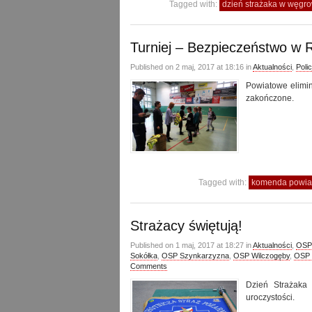
Tagged with:
dzień strażaka w węgr
Turniej – Bezpieczeństwo w
Published on 2 maj, 2017 at 18:16 in
Aktualności
,
Polic
Powiatowe elimi
zakończone.
Tagged with:
komenda powiat
Strażacy świętują!
Published on 1 maj, 2017 at 18:27 in
Aktualności
,
OSP
Sokółka
,
OSP Szynkarzyzna
,
OSP Wilczogęby
,
OSP 
Comments
Dzień Strażaka
uroczystości.