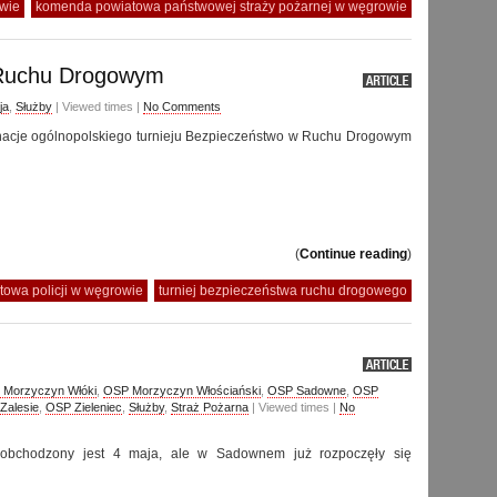
owie
komenda powiatowa państwowej straży pożarnej w węgrowie
 Ruchu Drogowym
ja
,
Służby
| Viewed times |
No Comments
nacje ogólnopolskiego turnieju Bezpieczeństwo w Ruchu Drogowym
(
Continue reading
)
owa policji w węgrowie
turniej bezpieczeństwa ruchu drogowego
 Morzyczyn Włóki
,
OSP Morzyczyn Włościański
,
OSP Sadowne
,
OSP
Zalesie
,
OSP Zieleniec
,
Służby
,
Straż Pożarna
| Viewed times |
No
 obchodzony jest 4 maja, ale w Sadownem już rozpoczęły się