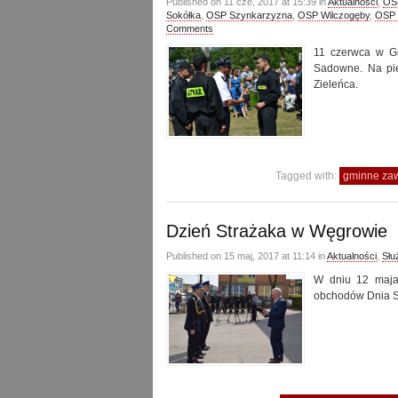
Published on 11 cze, 2017 at 15:39 in
Aktualności
,
OS
Sokółka
,
OSP Szynkarzyzna
,
OSP Wilczogęby
,
OSP 
Comments
11 czerwca w G
Sadowne. Na pie
Zieleńca.
Tagged with:
gminne zaw
Dzień Strażaka w Węgrowie
Published on 15 maj, 2017 at 11:14 in
Aktualności
,
Słu
W dniu 12 maja 
obchodów Dnia St