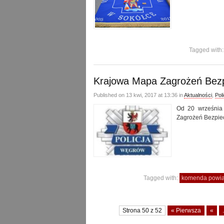
Tagged with
Krajowa Mapa Zagrożeń Bez
Published on 13 kwi, 2017 at 13:36 in
Aktualności
,
Poli
Od 20 września
Zagrożeń Bezpie
Tagged with:
komenda powiat
Strona 50 z 52
« Pierwsza
«
.