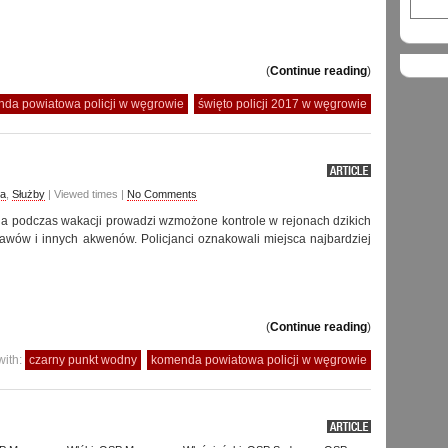
(
Continue reading
)
da powiatowa policji w węgrowie
święto policji 2017 w węgrowie
ja
,
Służby
| Viewed times |
No Comments
a podczas wakacji prowadzi wzmożone kontrole w rejonach dzikich
 stawów i innych akwenów. Policjanci oznakowali miejsca najbardziej
(
Continue reading
)
with:
czarny punkt wodny
komenda powiatowa policji w węgrowie