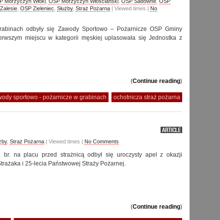
P Morzyczyn Włóki
,
OSP Morzyczyn Włościański
,
OSP Sadowne
,
OSP
Zalesie
,
OSP Zieleniec
,
Służby
,
Straż Pożarna
| Viewed times |
No
rabinach odbyły się Zawody Sportowo – Pożarnicze OSP Gminy
rwszym miejscu w kategorii męskiej uplasowała się Jednostka z
(
Continue reading
)
ody sportowo - pożarnicze w grabinach
ochotnicza straż pożarna
żby
,
Straż Pożarna
| Viewed times |
No Comments
br. na placu przed strażnicą odbył się uroczysty apel z okazji
rażaka i 25-lecia Państwowej Straży Pożarnej.
(
Continue reading
)