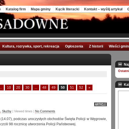
e
Katalog firm
Mapa gminy
Kącik literacki
Kontakt – wyślij artykuł
G
Kultura, rozrywka, sport, rekreacja
Ogłoszenia
Z historii
Wieści gmi
Na
Ostatn
Ka
..
10
20
30
...
48
49
50
51
52
»
a
,
Służby
| Viewed times |
No Comments
 (14.07), podczas uroczystych obchodów Święta Policji w Węgrowie,
czcili 98 rocznicę utworzenia Policji Państwowej.