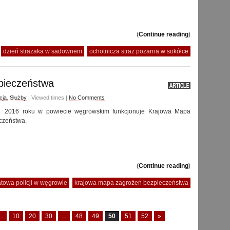
(
Continue reading
)
:
dzień strażaka w sadownem
ochotnicza straż pożarna w sokółce
pieczeństwa
cja
,
Służby
| Viewed times |
No Comments
 2016 roku w powiecie węgrowskim funkcjonuje Krajowa Mapa
czeństwa.
(
Continue reading
)
owa policji w węgrowie
krajowa mapa zagrożeń bezpieczeństwa
..
10
20
30
...
48
49
50
51
52
»