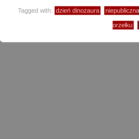
Tagged with:
dzień dinozaura
niepubliczn
orzełku