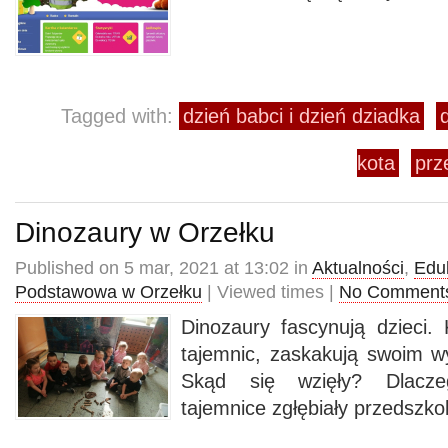
Tagged with:
dzień babci i dzień dziadka
kota
prz
Dinozaury w Orzełku
Published on 5 mar, 2021 at 13:02 in
Aktualności
,
Edu
Podstawowa w Orzełku
| Viewed times |
No Comment
Dinozaury fascynują dzieci. 
tajemnic, zaskakują swoim w
Skąd się wzięły? Dlacze
tajemnice zgłębiały przedszkol