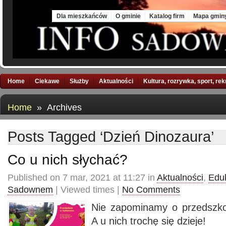
Sat, 8 Aug 2026
Dla mieszkańców
O gminie
Katalog firm
Mapa gmin
Home
Ciekawe
Służby
Aktualności
Kultura, rozrywka, sport, re
Home
» Archives
Posts Tagged ‘Dzień Dinozaura’
Co u nich słychać?
Published on 7 mar, 2021 at 11:27 in
Aktualności
,
Edu
Sadownem
| Viewed times |
No Comments
Nie zapominamy o przedszk
A u nich trochę się dzieje!