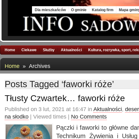
Fri, 7 Aug 2026
Dla mieszkańców
O gminie
Katalog firm
Mapa gmin
Home
Ciekawe
Służby
Aktualności
Kultura, rozrywka, sport, re
Home
» Archives
Posts Tagged ‘faworki róże’
Tłusty Czwartek… faworki róże
Published on 3 lut, 2021 at 16:47 in
Aktualności
,
deser
na słodko
| Viewed times |
No Comments
Pączki i faworki to główne da
Technikum Żywienia i Usłu