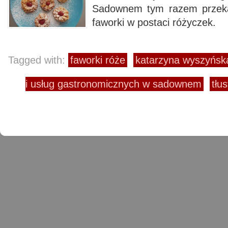
Sadownem tym razem przeka
faworki w postaci różyczek.
Tagged with:
faworki róże
katarzyna wyszyńsk
i usług gastronomicznych w sadownem
tłu