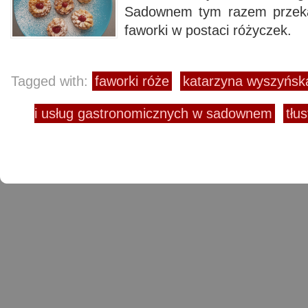
Sadownem tym razem przeka
faworki w postaci różyczek.
Tagged with:
faworki róże
katarzyna wyszyńsk
i usług gastronomicznych w sadownem
tłu