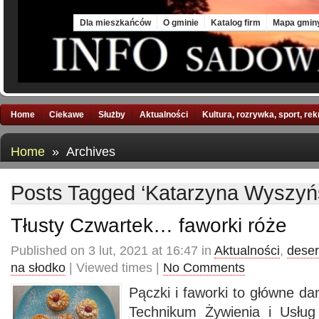
Sat, 8 Aug 2026
Dla mieszkańców
O gminie
Katalog firm
Mapa gmin
Home
Ciekawe
Służby
Aktualności
Kultura, rozrywka, sport, re
Home
» Archives
Posts Tagged ‘Katarzyna Wyszyń
Tłusty Czwartek… faworki róże
Published on 3 lut, 2021 at 16:47 in
Aktualności
,
deser
na słodko
| Viewed times |
No Comments
Pączki i faworki to główne da
Technikum Żywienia i Usłu