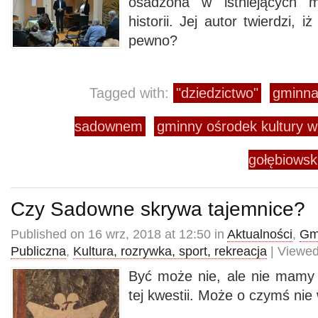
osadzona w istniejących m
historii. Jej autor twierdzi, iż
pewno?
Tagged with:
"dziedzictwo"
gminna 
sadownem
gminny ośrodek kultury
gołębiowsk
Czy Sadowne skrywa tajemnice?
Published on 16 wrz, 2018 at 12:50 in
Aktualności
,
Gmi
Publiczna
,
Kultura, rozrywka, sport, rekreacja
| Viewed
Być może nie, ale nie mamy
tej kwestii. Może o czymś ni