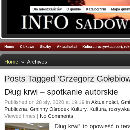
Thu, 6 Aug 2026
Dla mieszkańców
O gminie
Katalog firm
Mapa gmin
Home
Ciekawe
Służby
Aktualności
Kultura, rozrywka, sport, re
Home
» Archives
Posts Tagged ‘Grzegorz Gołębiow
Dług krwi – spotkanie autorskie
Published on 28 sty, 2020 at 19:19 in
Aktualności
,
Gmi
Publiczna
,
Gminny Ośrodek Kultury
,
Kultura, rozrywka
Viewed times |
No Comments
„Dług krwi” to opowieść o ter