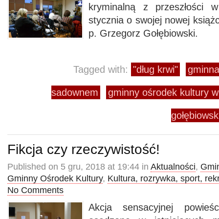
kryminalną z przeszłości 
stycznia o swojej nowej książc
p. Grzegorz Gołębiowski.
Tagged with:
"dług krwi"
gminna 
sadownem
gminny ośrodek kultury
gołębiowsk
Fikcja czy rzeczywistość!
Published on 5 gru, 2018 at 19:44 in
Aktualności
,
Gmin
Gminny Ośrodek Kultury
,
Kultura, rozrywka, sport, rek
No Comments
Akcja sensacyjnej powieśc