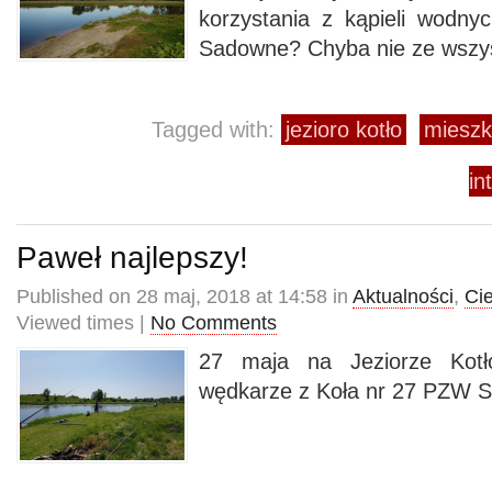
korzystania z kąpieli wodn
Sadowne? Chyba nie ze wszys
Tagged with:
jezioro kotło
mieszk
in
Paweł najlepszy!
Published on 28 maj, 2018 at 14:58 in
Aktualności
,
Ci
Viewed times |
No Comments
27 maja na Jeziorze Kotł
wędkarze z Koła nr 27 PZW 