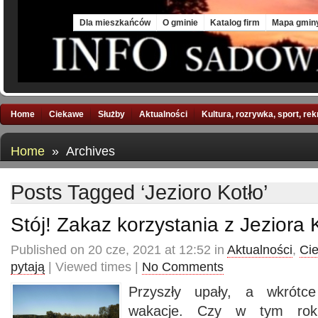
Mon, 10 Aug 2026
Dla mieszkańców
O gminie
Katalog firm
Mapa gmin
Home
Ciekawe
Służby
Aktualności
Kultura, rozrywka, sport, re
Home
» Archives
Posts Tagged ‘Jezioro Kotło’
Stój! Zakaz korzystania z Jeziora 
Published on 20 cze, 2021 at 12:52 in
Aktualności
,
Ci
pytają
| Viewed times |
No Comments
Przyszły upały, a wkrótc
wakacje. Czy w tym rok