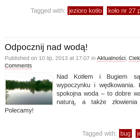
Tagged with:
jezioro kotło
koło nr 27
Odpocznij nad wodą!
Published on 10 lip, 2013 at 17:07 in
Aktualności
,
Cie
Comments
Nad Kotłem i Bugiem są
wypoczynku i wędkowania. 
spokojna woda – to dobre w
naturą, a także złowienia
Polecamy!
Tagged with:
bug
j