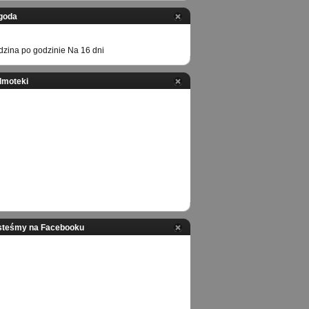
goda
zina po godzinie
Na 16 dni
ilmoteki
steśmy na Facebooku