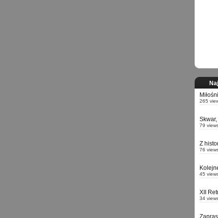
Naj
Miłośn
265 vie
Skwar,
79 view
Z hist
76 view
Kolejn
45 view
XII Re
34 view
Zapra