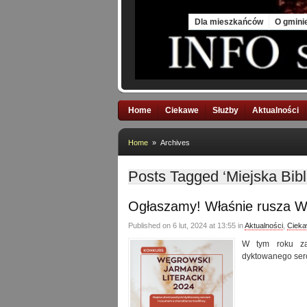
Fri, 7 Aug 2026
Dla mieszkańców
O gmini
Home
Ciekawe
Służby
Aktualności
Home
» Archives
Posts Tagged ‘Miejska Bib
Ogłaszamy! Właśnie rusza Wę
Published on 6 lut, 2024 at 13:55 in
Aktualności
,
Ciek
W tym roku za
dyktowanego ser