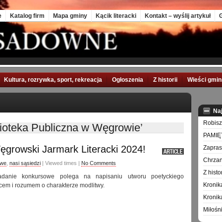
e
Katalog firm
Mapa gminy
Kącik literacki
Kontakt – wyślij artykuł
G
Kultura, rozrywka, sport, rekreacja
Ogłoszenia
Z historii
Wieści gmi
Na
Robisz
lioteka Publiczna w Węgrowie’
PAMIĘ
growski Jarmark Literacki 2024!
Zapra
Chrzan
awe
,
nasi sąsiedzi
| Viewed times |
No Comments
Z hist
danie konkursowe polega na napisaniu utworu poetyckiego
Kronik
cem i rozumem o charakterze modlitwy.
Kronik
Miłośn