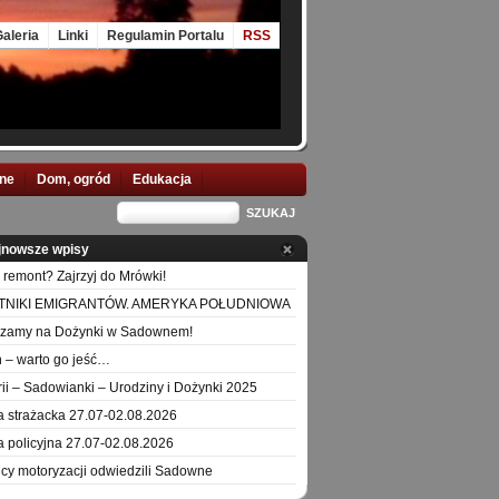
aleria
Linki
Regulamin Portalu
RSS
nne
Dom, ogród
Edukacja
jnowsze wpisy
 remont? Zajrzyj do Mrówki!
TNIKI EMIGRANTÓW. AMERYKA POŁUDNIOWA
szamy na Dożynki w Sadownem!
 – warto go jeść…
orii – Sadowianki – Urodziny i Dożynki 2025
a strażacka 27.07-02.08.2026
a policyjna 27.07-02.08.2026
icy motoryzacji odwiedzili Sadowne