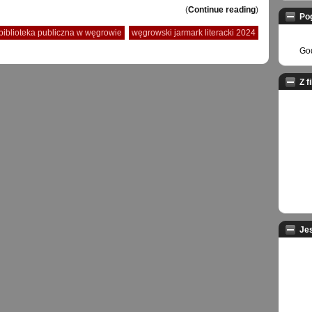
(
Continue reading
)
Po
biblioteka publiczna w węgrowie
węgrowski jarmark literacki 2024
God
Z f
Je