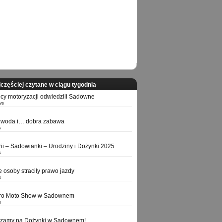
częściej czytane w ciągu tygodnia
icy motoryzacji odwiedzili Sadowne
ws
 woda i… dobra zabawa
s
orii – Sadowianki – Urodziny i Dożynki 2025
s
e osoby straciły prawo jazdy
s
tro Moto Show w Sadownem
s
szamy na Dożynki w Sadownem!