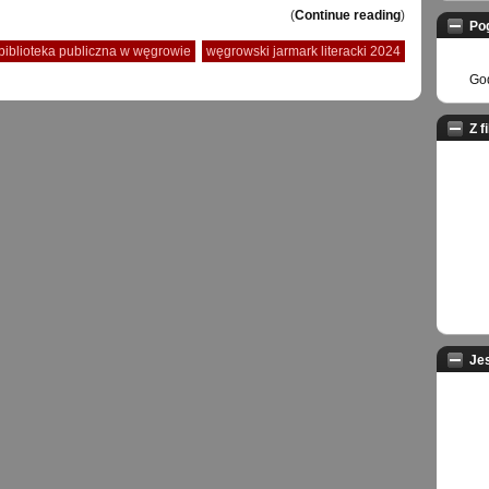
(
Continue reading
)
Po
biblioteka publiczna w węgrowie
węgrowski jarmark literacki 2024
God
Z f
Je