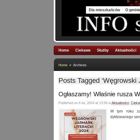
Thu, 6 Aug 2026
Dla mieszkańców
O gmini
Home
Ciekawe
Służby
Aktualności
Home
» Archives
Posts Tagged ‘Węgrowski J
Ogłaszamy! Właśnie rusza Wę
Published on 6 lut, 2024 at 13:55 in
Aktualności
,
Ciek
W tym roku za
dyktowanego ser