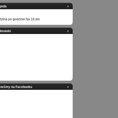
goda
zina po godzinie
Na 16 dni
ilmoteki
steśmy na Facebooku