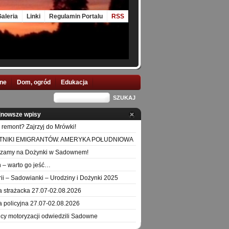
aleria
Linki
Regulamin Portalu
RSS
nne
Dom, ogród
Edukacja
jnowsze wpisy
 remont? Zajrzyj do Mrówki!
TNIKI EMIGRANTÓW. AMERYKA POŁUDNIOWA
szamy na Dożynki w Sadownem!
 – warto go jeść…
orii – Sadowianki – Urodziny i Dożynki 2025
a strażacka 27.07-02.08.2026
a policyjna 27.07-02.08.2026
icy motoryzacji odwiedzili Sadowne