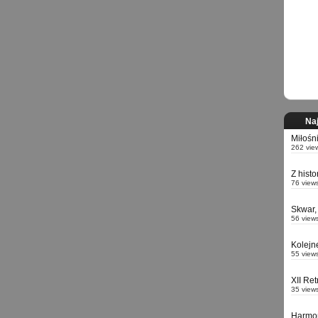
Naj
Miłośn
262 vie
Z hist
76 view
Skwar,
56 view
Kolejn
55 view
XII Re
35 view
Harmo