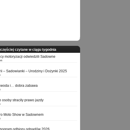
częściej czytane w ciągu tygodnia
icy motoryzacji odwiedzili Sadowne
ws
orii – Sadowianki – Urodziny i Dożynki 2025
s
 woda i… dobra zabawa
s
e osoby straciły prawo jazdy
s
tro Moto Show w Sadownem
s
nogram odbioru odpadów 2026