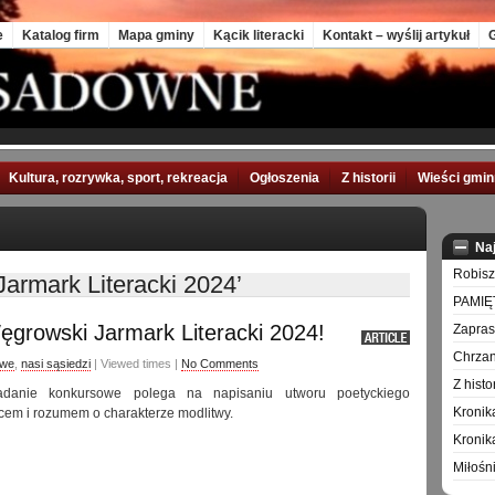
e
Katalog firm
Mapa gminy
Kącik literacki
Kontakt – wyślij artykuł
G
Kultura, rozrywka, sport, rekreacja
Ogłoszenia
Z historii
Wieści gmi
Na
Robisz
armark Literacki 2024’
PAMIĘ
growski Jarmark Literacki 2024!
Zapra
Chrzan
awe
,
nasi sąsiedzi
| Viewed times |
No Comments
Z hist
danie konkursowe polega na napisaniu utworu poetyckiego
Kronik
cem i rozumem o charakterze modlitwy.
Kronik
Miłośn