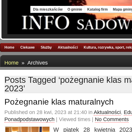
Thu, 6 Aug 2026
Dla mieszkańców
O gminie
Katalog firm
Mapa gmin
Home
Ciekawe
Służby
Aktualności
Kultura, rozrywka, sport, re
Home
» Archives
Posts Tagged ‘pożegnanie klas m
2023’
Pożegnanie klas maturalnych
Published on 28 kwi, 2023 at 21:40 in
Aktualności
,
Edu
Ponadpodstawowych
| Viewed times |
No Comments
W piątek 28 kwietnia 2023