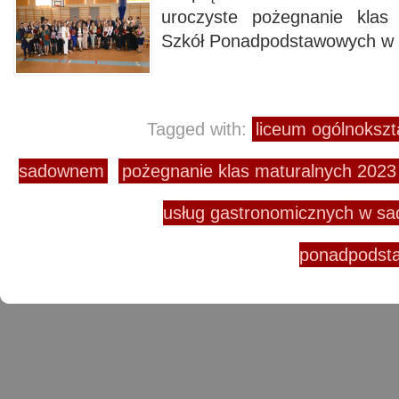
uroczyste pożegnanie klas
Szkół Ponadpodstawowych w
Tagged with:
liceum ogólnokszt
sadownem
pożegnanie klas maturalnych 2023
usług gastronomicznych w s
ponadpodst