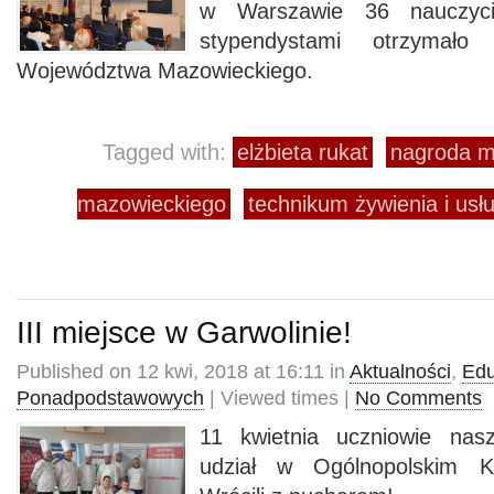
w Warszawie 36 nauczycie
stypendystami otrzymało
Województwa Mazowieckiego.
Tagged with:
elżbieta rukat
nagroda m
mazowieckiego
technikum żywienia i us
III miejsce w Garwolinie!
Published on 12 kwi, 2018 at 16:11 in
Aktualności
,
Edu
Ponadpodstawowych
| Viewed times |
No Comments
11 kwietnia uczniowie nas
udział w Ogólnopolskim Ko