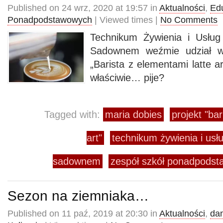
Published on 24 wrz, 2020 at 19:57 in
Aktualności
,
Ed
Ponadpodstawowych
| Viewed times |
No Comments
Technikum Żywienia i Usłu
Sadownem weźmie udział w 
„Barista z elementami latte ar
właściwie… pije?
Tagged with:
maria dobies
projekt "ba
art"
technikum żywienia i us
sadownem
zespół szkół ponadpods
Sezon na ziemniaka…
Published on 11 paź, 2019 at 20:30 in
Aktualności
,
da