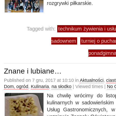
rozgrywki piłkarskie.
Tagged with:
technikum żywienia i us
sadownem
turniej o pucha
ponadgimna
Znane i lubiane…
Published on 7 gru, 2017 at 10:10 in
Aktualności
,
cias
Dom, ogród
,
Kulinaria
,
na słodko
| Viewed times |
No 
Na chwilę wrócimy do list
kulinarnych w sadowieńskim
Usług Gastronomicznych, w 