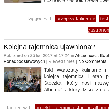
uczniowie Zespołu Oświatowe
Tagged with:
przepisy kulinarne
tec
gastrono
Kolejna tajemnica ujawniona?
Published on 25 lis, 2017 at 17:24 in
Aktualności
,
Eduk
Ponadpodstawowych
| Viewed times |
No Comments
Tak! Warsztaty kulinarne 
kolejna tajemnica i etap p
Stoczka, który nosi nazwę
Albumu”, a który dzisiaj zreal
Tagged with:
projekt "tajemnica starego albumu