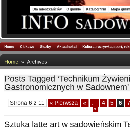
Sat, 8 Aug 2026
Dla mieszkańców
O gminie
Katalog firm
Mapa gmin
Home
Ciekawe
Służby
Aktualności
Kultura, rozrywka, sport, re
Home
» Archives
Posts Tagged ‘Technikum Żywieni
Gastronomicznych w Sadownem’
Strona 6 z 11
« Pierwsza
«
...
4
5
6
»
Sztuka latte art w sadowieńskim 