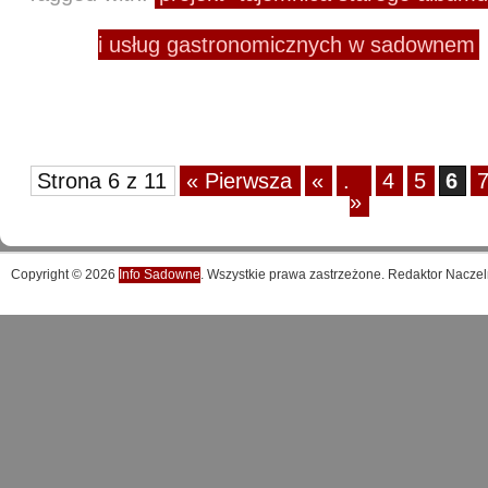
i usług gastronomicznych w sadownem
Strona 6 z 11
« Pierwsza
«
...
4
5
6
»
Copyright © 2026
Info Sadowne
. Wszystkie prawa zastrzeżone. Redaktor Naczel