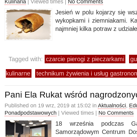
Kulinaria
| Viewed times |
No Comments
Jesień w polu kojarzy się ws
wykopkami i ziemniakami. K
najmniej kilka potraw z udzia
Tagged with:
czarcie pierogi z pieczarkami
gu
kulinarne
technikum żywienia i usług gastro
Pani Ela Rukat wśród nagrodzony
Published on 19 wrz, 2019 at 15:02 in
Aktualności
,
Ed
Ponadpodstawowych
| Viewed times |
No Comments
18 września podczas G
Samorządowym Centrum Dosk