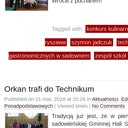
Wrócili z pucharem!
Tagged with:
konkurs kulinarn
ryszawa
szymon jadczuk
tec
gastronomicznych w sadownem
zespół szkół
Orkan trafi do Technikum
Published on 21 mar, 2018 at 20:26 in
Aktualności
,
Ed
Ponadpodstawowych
| Viewed times |
No Comments
Tradycją już jest, że w pi
sadowieńskiej Gminnej Hali S