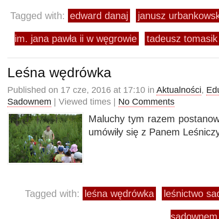
Tagged with:
edward danaj
janusz urbankowsk
im. jana pawła ii w węgrowie
tadeusz tomasik
Leśna wędrówka
Published on 17 cze, 2016 at 17:10 in
Aktualności
,
Ed
Sadownem
| Viewed times |
No Comments
Maluchy tym razem postanowiły
umówiły się z Panem Leśnicz
Tagged with:
leśna wędrówka
leśnictwo s
sadownem