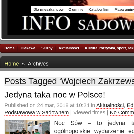
Sat, 8 Aug 2026
Dla mieszkańców
O gminie
Katalog firm
Mapa gmin
Home
Ciekawe
Służby
Aktualności
Kultura, rozrywka, sport, re
Home
» Archives
Posts Tagged ‘Wojciech Zakrzews
Jedyna taka noc w Polsce!
Published on 24 mar, 2018 at 10:24 in
Aktualności
,
Ed
Podstawowa w Sadownem
| Viewed times |
No Comm
Noc Sów – to jedyna t
ogólnopolskie wydarzenie e