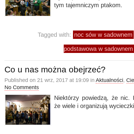
tym tajemniczym ptakom.
Tagged with:
noc sów w sadownem
podstawowa w sadownem
Co u nas można obejrzeć?
Published on 21 wrz, 2017 at 19:09 in
Aktualności
,
Ci
No Comments
Niektórzy powiedzą, że nic. 
że wiele i organizują wyciec