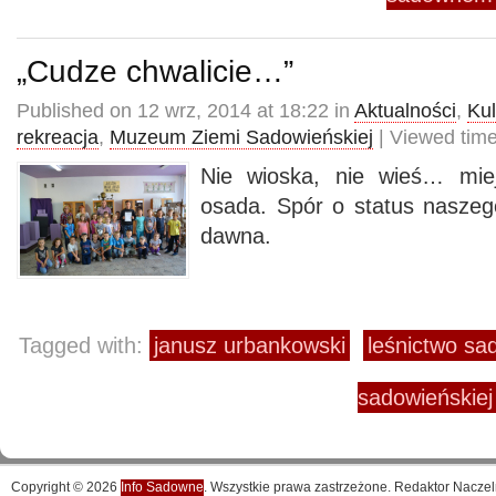
„Cudze chwalicie…”
Published on 12 wrz, 2014 at 18:22 in
Aktualności
,
Kul
rekreacja
,
Muzeum Ziemi Sadowieńskiej
| Viewed tim
Nie wioska, nie wieś… miej
osada. Spór o status nasze
dawna.
Tagged with:
janusz urbankowski
leśnictwo s
sadowieńskiej
Copyright © 2026
Info Sadowne
. Wszystkie prawa zastrzeżone. Redaktor Naczel