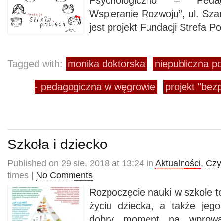
Psychologiczno – Pedag
Wspieranie Rozwoju”, ul. Sza
jest projekt Fundacji Strefa 
Tagged with:
monika doktorska
niepubliczna p
- pedagogiczna w węgrowie
projekt "bez
Szkoła i dziecko
Published on 29 sie, 2018 at 13:24 in
Aktualności
,
Czy
times |
No Comments
Rozpoczęcie nauki w szkole t
życiu dziecka, a także jego
dobry moment na wprowad