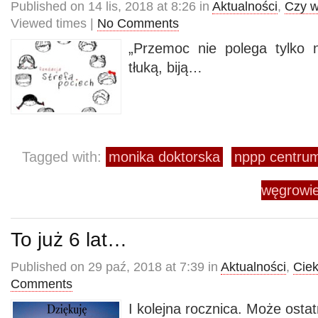
Published on 14 lis, 2018 at 8:26 in
Aktualności
,
Czy w
Viewed times |
No Comments
„Przemoc nie polega tylko 
tłuką, biją…
Tagged with:
monika doktorska
nppp centrum
węgrowi
To już 6 lat…
Published on 29 paź, 2018 at 7:39 in
Aktualności
,
Cie
Comments
I kolejna rocznica. Może osta