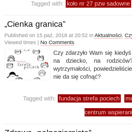
Tagged with:
koło nr 27 pzw sadowne
„Cienka granica”
Published on 15 paź, 2018 at 20:52 in
Aktualności
,
Cz
Viewed times |
No Comments
Czy zdarzyło Wam się kiedyś 
na dziecko, na rodziców?
wytrzymałości, powiedzieliści
nie da się cofnąć?
Tagged with:
fundacja strefa pociech
mo
centrum wspieran