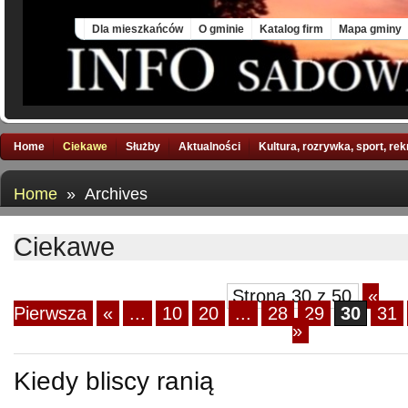
Sun, 9 Aug 2026
Dla mieszkańców
O gminie
Katalog firm
Mapa gminy
Home
Ciekawe
Służby
Aktualności
Kultura, rozrywka, sport, re
Home
» Archives
Ciekawe
Strona 30 z 50
«
Pierwsza
«
...
10
20
...
28
29
30
31
»
Kiedy bliscy ranią