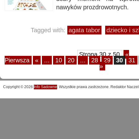
nawyków prozdrowotnych.
Tagged with:
agata tabor
dziecko i sz
Strona 30 z 50
«
Pierwsza
«
...
10
20
...
28
29
30
31
»
Copyright © 2026
Info Sadowne
. Wszystkie prawa zastrzeżone. Redaktor Naczel