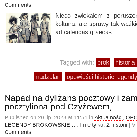
Comments
Nieco zwlekałem z poruszen
kołtuna, ale sprawy tak ważk
ad calendas graecas.
Tagged with:
brok
histori
madzelan
opowieści historie legendy
Napad na dyliżans pocztowy i za
pocztyliona pod Czyżewem,
Published on 20 lip, 2023 at 11:51 in
Aktualności
,
OPO
LEGENDY BROKOWSKIE …. I nie tylko
,
Z historii
| V
Comments