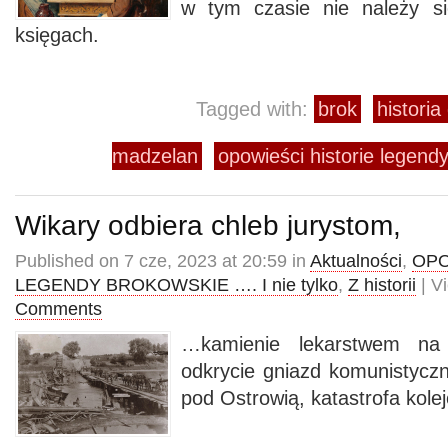
w tym czasie nie należy s
księgach.
Tagged with:
brok
histori
madzelan
opowieści historie legendy
Wikary odbiera chleb jurystom,
Published on 7 cze, 2023 at 20:59 in
Aktualności
,
OPO
LEGENDY BROKOWSKIE …. I nie tylko
,
Z historii
| V
Comments
…kamienie lekarstwem na 
odkrycie gniazd komunistyczn
pod Ostrowią, katastrofa kole