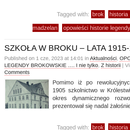
Tagged with:
brok
histori
madzelan
opowieści historie legendy
SZKOŁA W BROKU – LATA 1915-
Published on 1 cze, 2023 at 14:01 in
Aktualności
,
OPO
LEGENDY BROKOWSKIE …. I nie tylko
,
Z historii
| V
Comments
Pomimo iż po rewolucyjnyc
1905 szkolnictwo w Królestw
okres dynamicznego rozwo
prezentował się nadal żałośni
Tagged with:
brok
histori