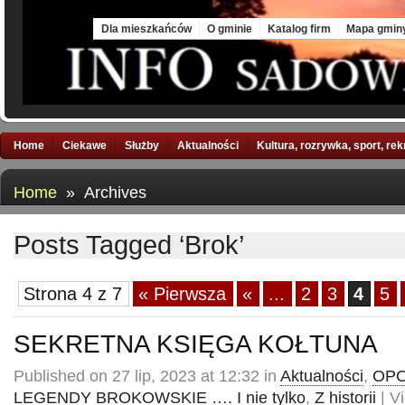
Mon, 10 Aug 2026
Dla mieszkańców
O gminie
Katalog firm
Mapa gmin
Home
Ciekawe
Służby
Aktualności
Kultura, rozrywka, sport, re
Home
» Archives
Posts Tagged ‘Brok’
Strona 4 z 7
« Pierwsza
«
...
2
3
4
5
SEKRETNA KSIĘGA KOŁTUNA
Published on 27 lip, 2023 at 12:32 in
Aktualności
,
OPO
LEGENDY BROKOWSKIE …. I nie tylko
,
Z historii
| V