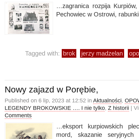
…zagranica rozpija Kurpiów, 
Pechowiec w Ostrowi, rabunki 
Tagged with:
brok
jerzy madzelan
opo
Nowy zajazd w Porębie,
Published on 6 lip, 2023 at 12:52 in
Aktualności
,
OPOW
LEGENDY BROKOWSKIE …. I nie tylko
,
Z historii
| V
Comments
…eksport kurpiowskich plec
mord, skazanie seryjnych 