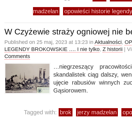
madzelan
opowieści historie legendy
W Czyżewie straży ogniowej nie b
Published on 25 maj, 2023 at 13:23 in
Aktualności
,
OP
LEGENDY BROKOWSKIE …. I nie tylko
,
Z historii
| V
Comments
…niegrzeszący pracowitośc
skandalistek ciąg dalszy, we
ujęcie rabusiów winnych z
Gąsiorowem.
Tagged with:
brok
jerzy madzelan
opo