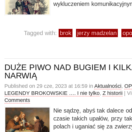
wykluczeniem komunikacyjnym
Tagged with:
brok
jerzy madzelan
opo
DUŻE PIWO NAD BUGIEM I KIL
NARWIĄ
Published on 29 cze, 2023 at 16:59 in
Aktualności
,
OP
LEGENDY BROKOWSKIE …. I nie tylko
,
Z historii
| V
Comments
Nie sądzę, abyś tak dalece o
czasie takich upałów, przy tak
polach i uganiać się za zwier