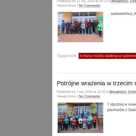
Published on 21 sty, 2018 at 18:23 in
Aktualności
,
Gmi
Viewed times |
No Comments
…sadowieńscy „Ki
Tagged with:
4 marsz nordic walking w sadow
Potrójne wrażenia w trzecim
Published on 7 sty, 2018 at 18:10 in
Aktualności
,
Gmin
Viewed times |
No Comments
7 stycznia w now
piechurów z Sado