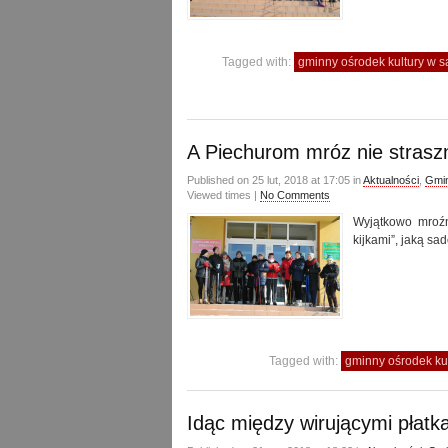
Tagged with:
gminny ośrodek kultury w
A Piechurom mróz nie stras
Published on 25 lut, 2018 at 17:05 in
Aktualności
,
Gmin
Viewed times |
No Comments
Wyjątkowo mroźn
kijkami”, jaką sa
Tagged with:
gminny ośrodek k
Idąc między wirującymi płat