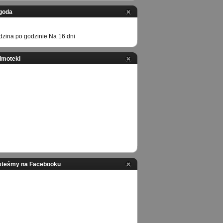
goda
zina po godzinie
Na 16 dni
ilmoteki
steśmy na Facebooku