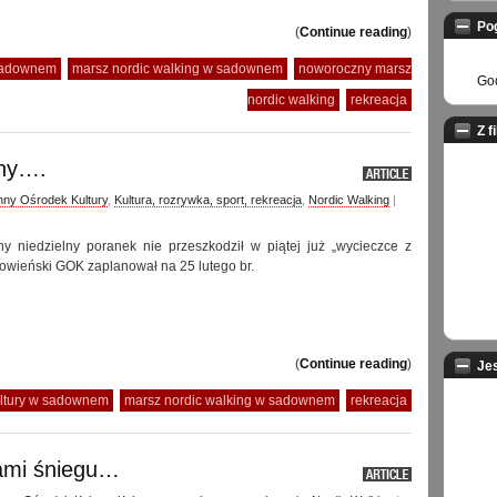
Po
(
Continue reading
)
 sadownem
marsz nordic walking w sadownem
noworoczny marsz
God
nordic walking
rekreacja
Z f
zny….
ny Ośrodek Kultury
,
Kultura, rozrywka, sport, rekreacja
,
Nordic Walking
|
y niedzielny poranek nie przeszkodził w piątej już „wycieczce z
dowieński GOK zaplanował na 25 lutego br.
(
Continue reading
)
Je
ultury w sadownem
marsz nordic walking w sadownem
rekreacja
kami śniegu…