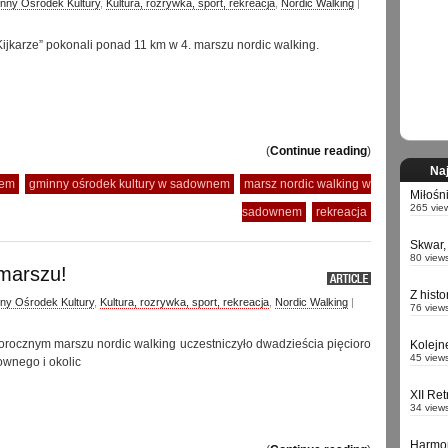
nny Ośrodek Kultury
,
Kultura, rozrywka, sport, rekreacja
,
Nordic Walking
|
jkarze” pokonali ponad 11 km w 4. marszu nordic walking.
(
Continue reading
)
Naj
nem
gminny ośrodek kultury w sadownem
marsz nordic walking w
Miłośn
265 vie
sadownem
rekreacja
Skwar,
80 view
 marszu!
Z hist
ny Ośrodek Kultury
,
Kultura, rozrywka, sport, rekreacja
,
Nordic Walking
|
76 view
orocznym marszu nordic walking uczestniczyło dwadzieścia pięcioro
Kolejn
45 view
wnego i okolic
XII Re
34 view
Harmo