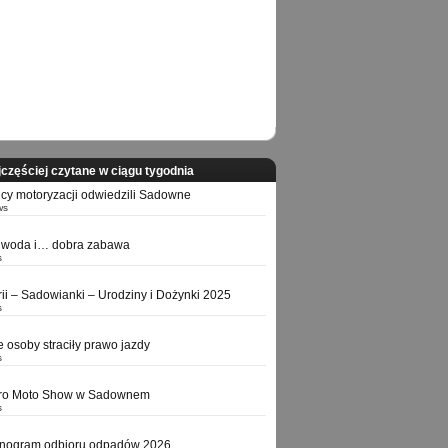
częściej czytane w ciągu tygodnia
icy motoryzacji odwiedzili Sadowne
ws
 woda i… dobra zabawa
s
orii – Sadowianki – Urodziny i Dożynki 2025
s
e osoby straciły prawo jazdy
s
tro Moto Show w Sadownem
s
nogram odbioru odpadów 2026