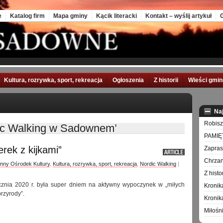
e
Katalog firm
Mapa gminy
Kącik literacki
Kontakt – wyślij artykuł
G
Kultura, rozrywka, sport, rekreacja
Ogłoszenia
Z historii
Wieści gmi
Na
Robisz
ic Walking w Sadownem’
PAMIĘ
rek z kijkami”
Zapra
Chrzan
nny Ośrodek Kultury
,
Kultura, rozrywka, sport, rekreacja
,
Nordic Walking
|
Z hist
ycznia 2020 r. była super dniem na aktywny wypoczynek w „miłych
Kronik
rzyrody”.
Kronik
Miłośn