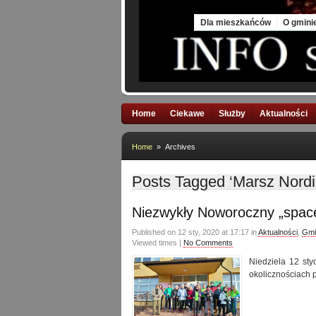
Fri, 7 Aug 2026
Dla mieszkańców
O gmini
Home
Ciekawe
Służby
Aktualności
Home
» Archives
Posts Tagged ‘Marsz Nord
Niezwykły Noworoczny „space
Published on 12 sty, 2020 at 17:17 in
Aktualności
,
Gmi
Viewed times |
No Comments
Niedziela 12 st
okolicznościach p