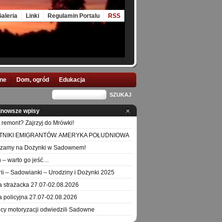
aleria
Linki
Regulamin Portalu
RSS
nne
Dom, ogród
Edukacja
jnowsze wpisy
 remont? Zajrzyj do Mrówki!
TNIKI EMIGRANTÓW. AMERYKA POŁUDNIOWA
szamy na Dożynki w Sadownem!
 – warto go jeść…
orii – Sadowianki – Urodziny i Dożynki 2025
a strażacka 27.07-02.08.2026
a policyjna 27.07-02.08.2026
icy motoryzacji odwiedzili Sadowne