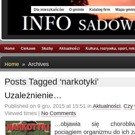
Sat, 8 Aug 2026
Dla mieszkańców
O gminie
Katalog firm
Mapa gmin
Home
Ciekawe
Służby
Aktualności
Kultura, rozrywka, sport, re
Home
» Archives
Posts Tagged ‘narkotyki’
Uzależnienie…
Published on 9 gru, 2015 at 15:51 in
Aktualności
,
Czy 
Viewed times |
No Comments
…objawia się chorobliw
pociągiem organizmu do ich z