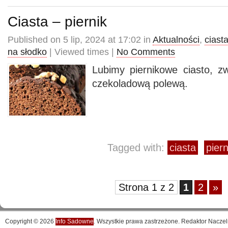
Ciasta – piernik
Published on 5 lip, 2024 at 17:02 in
Aktualności
,
ciast
na słodko
| Viewed times |
No Comments
Lubimy piernikowe ciasto, zw
czekoladową polewą.
Tagged with:
ciasta
piern
Strona 1 z 2
1
2
»
Copyright © 2026
Info Sadowne
. Wszystkie prawa zastrzeżone. Redaktor Naczel