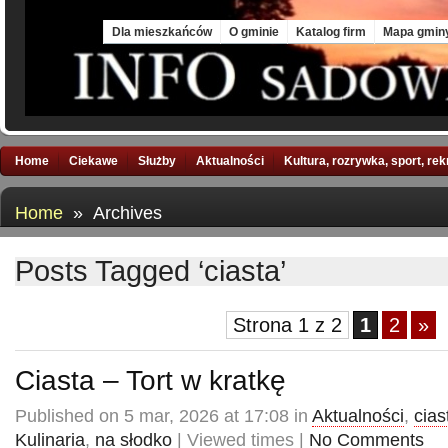
Sat, 8 Aug 2026
Dla mieszkańców
O gminie
Katalog firm
Mapa gmin
Home
Ciekawe
Służby
Aktualności
Kultura, rozrywka, sport, re
Home
» Archives
Posts Tagged ‘ciasta’
Strona 1 z 2
1
2
»
Ciasta – Tort w kratkę
Published on 5 mar, 2026 at 17:08 in
Aktualności
,
cias
Kulinaria
,
na słodko
| Viewed times |
No Comments