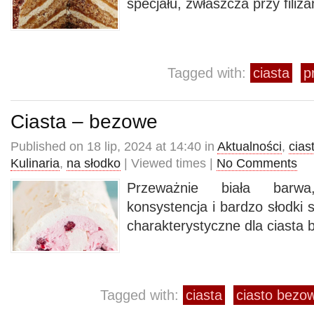
specjału, zwłaszcza przy filiż
Tagged with:
ciasta
p
Ciasta – bezowe
Published on 18 lip, 2024 at 14:40 in
Aktualności
,
cias
Kulinaria
,
na słodko
| Viewed times |
No Comments
Przeważnie biała barwa
konsystencja i bardzo słodki
charakterystyczne dla ciasta
Tagged with:
ciasta
ciasto bezo