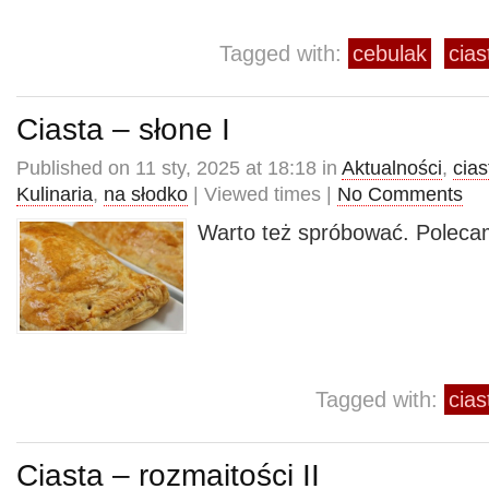
Tagged with:
cebulak
cias
Ciasta – słone I
Published on 11 sty, 2025 at 18:18 in
Aktualności
,
cias
Kulinaria
,
na słodko
| Viewed times |
No Comments
Warto też spróbować. Poleca
Tagged with:
cias
Ciasta – rozmaitości II