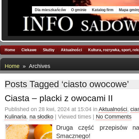
Thu, 6 Aug 2026
Dla mieszkańców
O gminie
Katalog firm
Mapa gmin
Home
Ciekawe
Służby
Aktualności
Kultura, rozrywka, sport, re
Home
» Archives
Posts Tagged ‘ciasto owocowe’
Ciasta – placki z owocami II
Published on 28 kwi, 2024 at 15:04 in
Aktualności
,
cia
Kulinaria
,
na słodko
| Viewed times |
No Comments
Druga część przepisów na
Smacznego!