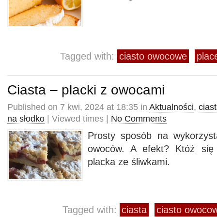
Tagged with:
ciasto owocowe
plac
Ciasta – placki z owocami
Published on 7 kwi, 2024 at 18:35 in
Aktualności
,
cias
na słodko
| Viewed times |
No Comments
Prosty sposób na wykorzys
owoców. A efekt? Któż się
placka ze śliwkami.
Tagged with:
ciasta
ciasto owoco