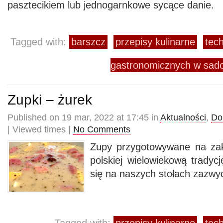
pasztecikiem lub jednogarnkowe sycące danie.
Tagged with:
barszcz
przepisy kulinarne
tec
gastronomicznych w sa
Zupki – żurek
Published on 19 mar, 2022 at 17:45 in
Aktualności
,
Do
| Viewed times |
No Comments
Zupy przygotowywane na za
polskiej wielowiekową tradycj
się na naszych stołach zazwyc