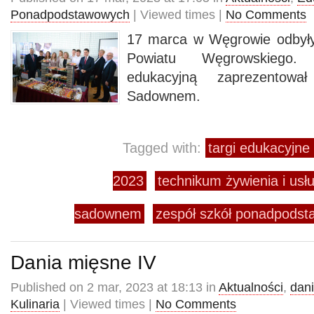
Ponadpodstawowych
| Viewed times |
No Comments
17 marca w Węgrowie odbyły
Powiatu Węgrowskiego.
edukacyjną zaprezento
Sadownem.
Tagged with:
targi edukacyjn
2023
technikum żywienia i us
sadownem
zespół szkół ponadpods
Dania mięsne IV
Published on 2 mar, 2023 at 18:13 in
Aktualności
,
dan
Kulinaria
| Viewed times |
No Comments