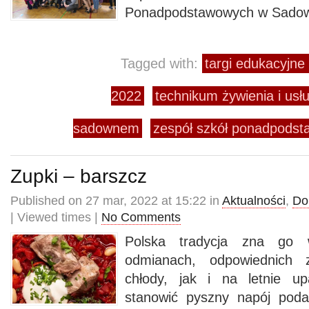
Ponadpodstawowych w Sado
Tagged with:
targi edukacyjn
2022
technikum żywienia i us
sadownem
zespół szkół ponadpods
Zupki – barszcz
Published on 27 mar, 2022 at 15:22 in
Aktualności
,
Do
| Viewed times |
No Comments
Polska tradycja zna go 
odmianach, odpowiednich
chłody, jak i na letnie u
stanowić pyszny napój poda