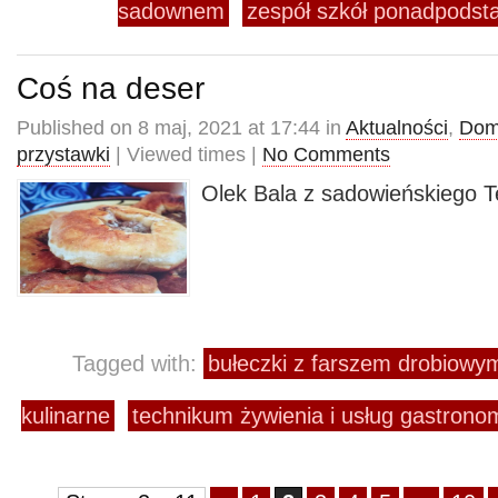
sadownem
zespół szkół ponadpods
Coś na deser
Published on 8 maj, 2021 at 17:44 in
Aktualności
,
Dom
przystawki
| Viewed times |
No Comments
Olek Bala z sadowieńskiego 
Tagged with:
bułeczki z farszem drobiowy
kulinarne
technikum żywienia i usług gastro