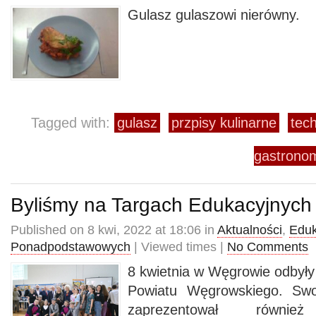
Gulasz gulaszowi nierówny.
Tagged with:
gulasz
przpisy kulinarne
tec
gastrono
Byliśmy na Targach Edukacyjnych
Published on 8 kwi, 2022 at 18:06 in
Aktualności
,
Eduk
Ponadpodstawowych
| Viewed times |
No Comments
8 kwietnia w Węgrowie odbyły 
Powiatu Węgrowskiego. Swo
zaprezentował równi