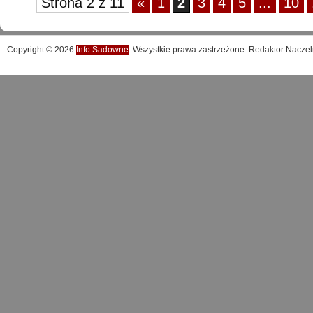
Strona 2 z 11
«
1
2
3
4
5
...
10
Copyright © 2026
Info Sadowne
. Wszystkie prawa zastrzeżone. Redaktor Naczel