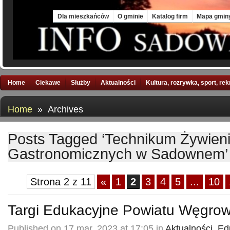
Sat, 8 Aug 2026
Dla mieszkańców
O gminie
Katalog firm
Mapa gmin
Home
Ciekawe
Służby
Aktualności
Kultura, rozrywka, sport, re
Home
» Archives
Posts Tagged ‘Technikum Żywieni
Gastronomicznych w Sadownem’
Strona 2 z 11
«
1
2
3
4
5
...
10
Targi Edukacyjne Powiatu Węgro
Published on 17 mar, 2023 at 17:05 in
Aktualności
,
Ed