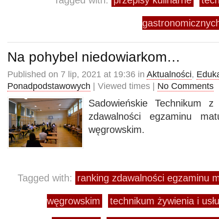
Tagged with:
przepisy kulinarne
tec
gastronomiczny
Na pohybel niedowiarkom…
Published on 7 lip, 2021 at 19:36 in
Aktualności
,
Eduk
Ponadpodstawowych
| Viewed times |
No Comments
Sadowieńskie Technikum z 
zdawalności egzaminu mat
węgrowskim.
Tagged with:
ranking zdawalności egzaminu m
węgrowskim
technikum żywienia i us